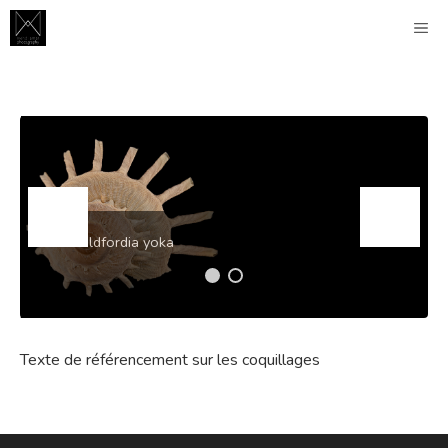
Aller
M
au
contenu
Guildfordia yoka
Texte de référencement sur les coquillages