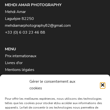
MEHDI AMAR PHOTOGRAPHY
Mehdi Amar
Laguépie 82250
mehdiamarphotography82@gmail.com
+33 (0) 6 03 23 46 88
MENU
Prix internationaux
Livres d'or
Mentions légales
Contact
Gérer le consentement aux
cookies
Pour offrir les meilleures expériences, nous utilisons des technologies
telles que les cookies pour stocker et/ou accéder aux informations des
appareils. Le fait de consentir à ces technologies nous permettra de