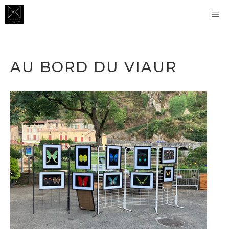
Aller
M
au
contenu
AU BORD DU VIAUR